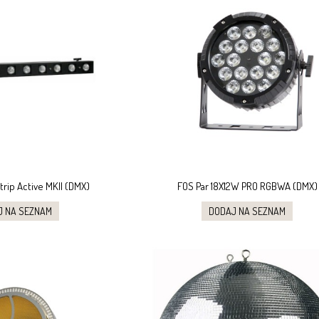
rip Active MKII (DMX)
FOS Par 18X12W PRO RGBWA (DMX)
J NA SEZNAM
DODAJ NA SEZNAM