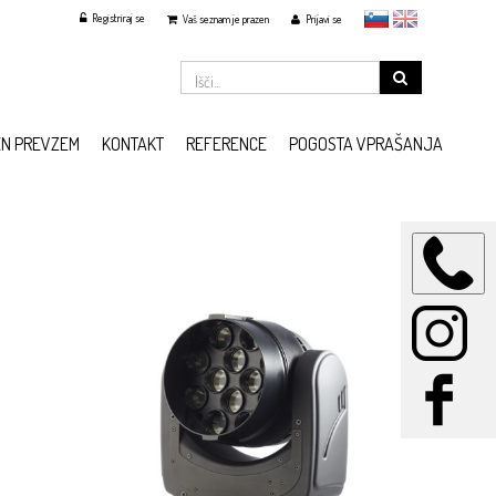
Registriraj se
slovensko
English
Vaš seznam je prazen
Prijavi se
EN PREVZEM
KONTAKT
REFERENCE
POGOSTA VPRAŠANJA