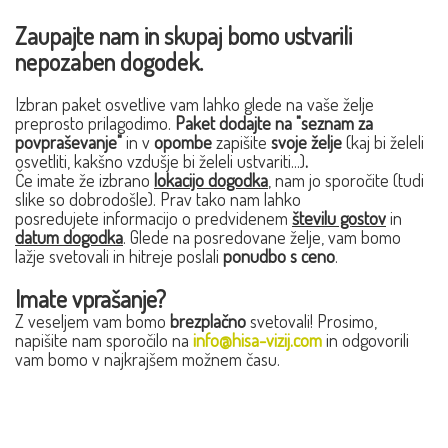
Zaupajte nam in skupaj bomo ustvarili
nepozaben dogodek.
Izbran paket osvetlive vam lahko glede na vaše želje
preprosto prilagodimo.
Paket dodajte na "seznam za
povpraševanje"
in v
opombe
zapišite
svoje želje
(kaj bi želeli
osvetliti, kakšno vzdušje bi želeli ustvariti...)
.
Če imate že izbrano
lokacijo dogodka
, nam jo sporočite (tudi
slike so dobrodošle). Prav tako nam lahko
posredujete informacijo o predvidenem
številu gostov
in
datum dogodka
. Glede na posredovane želje, vam bomo
lažje svetovali in hitreje poslali
ponudbo s ceno
.
Imate vprašanje?
Z veseljem vam bomo
brezplačno
svetovali! Prosimo,
napišite nam sporočilo na
info@hisa-vizij.com
in odgovorili
vam bomo v najkrajšem možnem času.