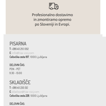
PISARNA
T
: +386 40 210 092
E
:
info@hisa-vizij.com
Celovška cesta 197
, 1000 Ljubljana
DELOVNI ČAS:
PON - PET
9:30 - 15:00
SKLADIŠČE
T
: +386 40 250 512
E
:
skladisce@hisa-vizij.com
Celovška cesta 228
, 1000 Ljubljana
DELOVNI ČAS: