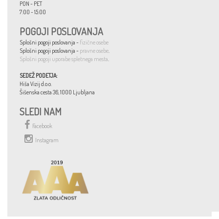
PON - PET
7:00 - 15:00
POGOJI POSLOVANJA
Splošni pogoji poslovanja -
fizične osebe
Splošni pogoji poslovanja -
pravne osebe
.
Splošni pogoji uporabe spletnega mesta
.
SEDEŽ PODETJA:
Hiša Vizij d.o.o.
Šišenska cesta 36, 1000 Ljubljana
SLEDI NAM
Facebook
Instagram