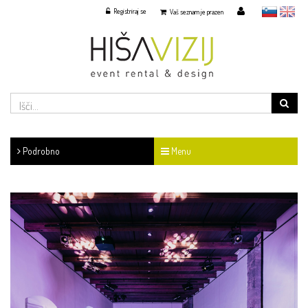
Registriraj se
slovensko
English
Vaš seznam je prazen
Podrobno
Menu