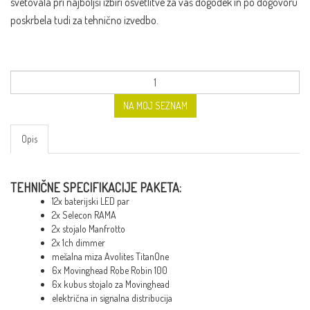
svetovala pri najboljši izbiri osvetlitve za vaš dogodek in po dogovoru
poskrbela tudi za tehnično izvedbo.
NA MOJ SEZNAM
Opis
TEHNIČNE SPECIFIKACIJE PAKETA:
12x baterijski LED par
2x Selecon RAMA
2x stojalo Manfrotto
2x 1ch dimmer
mešalna miza Avolites TitanOne
6x Movinghead Robe Robin 100
6x kubus stojalo za Movinghead
električna in signalna distribucija