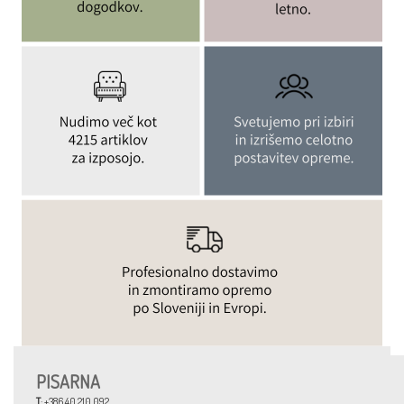
PISARNA
T
: +386 40 210 092