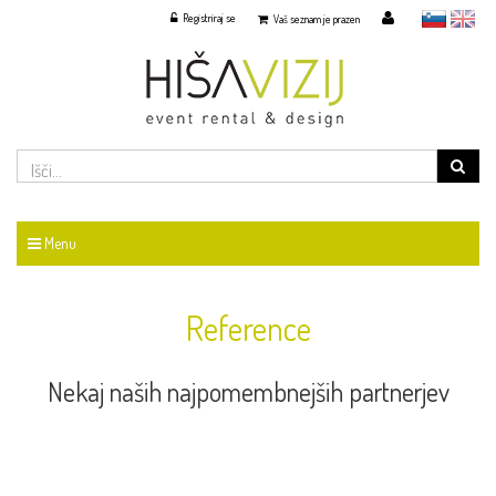
Registriraj se
slovensko
English
Vaš seznam je prazen
Menu
Reference
Nekaj naših najpomembnejših partnerjev