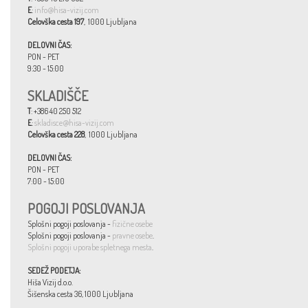
E
:
info@hisa-vizij.com
Celovška cesta 197
, 1000 Ljubljana
DELOVNI ČAS:
PON - PET
9:30 - 15:00
SKLADIŠČE
T
: +386 40 250 512
E
:
skladisce@hisa-vizij.com
Celovška cesta 228
, 1000 Ljubljana
DELOVNI ČAS:
PON - PET
7:00 - 15:00
POGOJI POSLOVANJA
Splošni pogoji poslovanja -
fizične osebe
Splošni pogoji poslovanja -
pravne osebe
.
Splošni pogoji uporabe spletnega mesta
.
SEDEŽ PODETJA:
Hiša Vizij d.o.o.
Šišenska cesta 36, 1000 Ljubljana