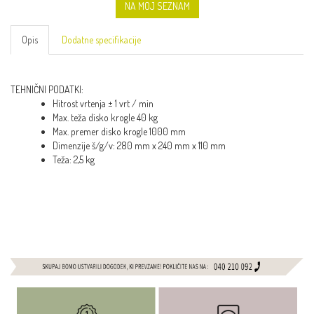
NA MOJ SEZNAM
Opis
Dodatne specifikacije
TEHNIČNI PODATKI:
Hitrost vrtenja ± 1 vrt / min
Max. teža disko krogle 40 kg
Max. premer disko krogle 1000 mm
Dimenzije š/g/v: 280 mm x 240 mm x 110 mm
Teža: 2,5 kg