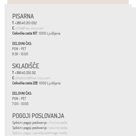
PISARNA
T
: +386 40 210 092
E
:
info@hisa-vizij.com
Celovška cesta 197
, 1000 Ljubljana
DELOVNI ČAS:
PON - PET
9:30 - 15:00
SKLADIŠČE
T
: +386 40 250 512
E
:
skladisce@hisa-vizij.com
Celovška cesta 228
, 1000 Ljubljana
DELOVNI ČAS:
PON - PET
7:00 - 15:00
POGOJI POSLOVANJA
Splošni pogoji poslovanja -
fizične osebe
Splošni pogoji poslovanja -
pravne osebe
.
Splošni pogoji uporabe spletnega mesta
.