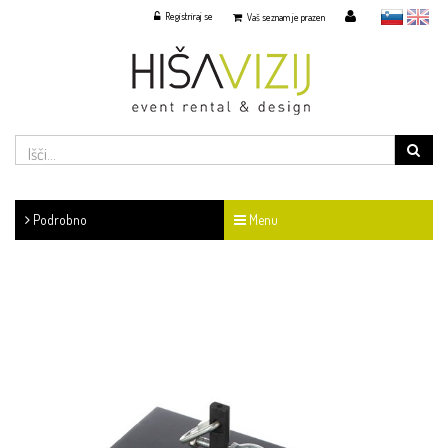
Registriraj se
slovensko
English
Vaš seznam je prazen
Podrobno
Menu