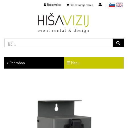
Registriraj se
slovensko
English
Vaš seznam je prazen
Podrobno
Menu