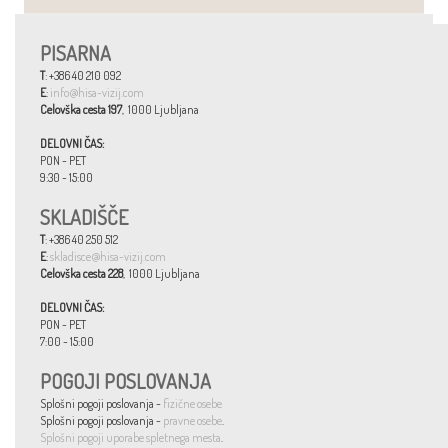
PISARNA
T
: +386 40 210 092
E
:
info@hisa-vizij.com
Celovška cesta 197
, 1000 Ljubljana
DELOVNI ČAS:
PON - PET
9:30 - 15:00
SKLADIŠČE
T
: +386 40 250 512
E
:
skladisce@hisa-vizij.com
Celovška cesta 228
, 1000 Ljubljana
DELOVNI ČAS:
PON - PET
7:00 - 15:00
POGOJI POSLOVANJA
Splošni pogoji poslovanja -
fizične osebe
Splošni pogoji poslovanja -
pravne osebe
.
Splošni pogoji uporabe spletnega mesta
.