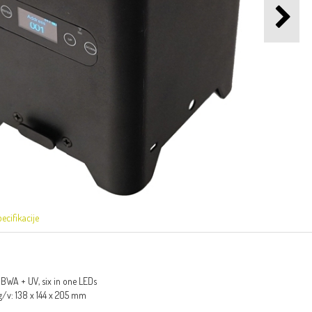
ecifikacije
GBWA + UV, six in one LEDs
g/v: 138 x 144 x 205 mm