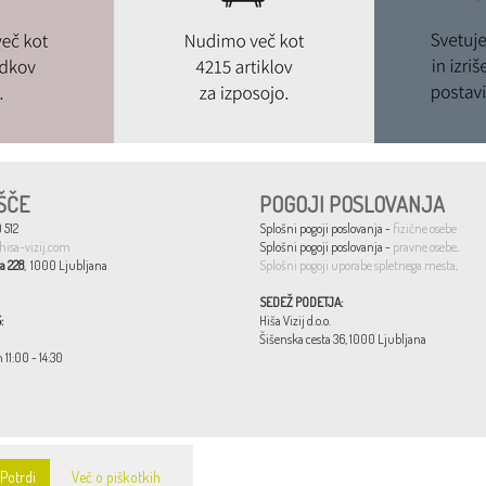
ŠČE
POGOJI POSLOVANJA
 512
Splošni pogoji poslovanja -
fizične osebe
hisa-vizij.com
Splošni pogoji poslovanja -
pravne osebe
.
a 228
, 1000 Ljubljana
Splošni pogoji uporabe spletnega mesta
.
SEDEŽ PODETJA:
:
Hiša Vizij d.o.o.
Šišenska cesta 36, 1000 Ljubljana
n 11:00 - 14:30
Potrdi
Več o piškotkih