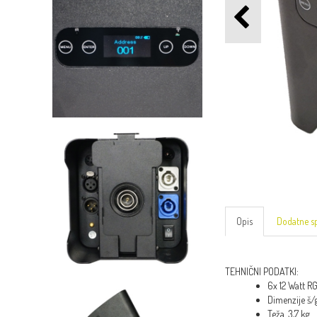
Opis
Dodatne sp
TEHNIČNI PODATKI:
6x 12 Watt R
Dimenzije š/
Teža. 3,7 kg