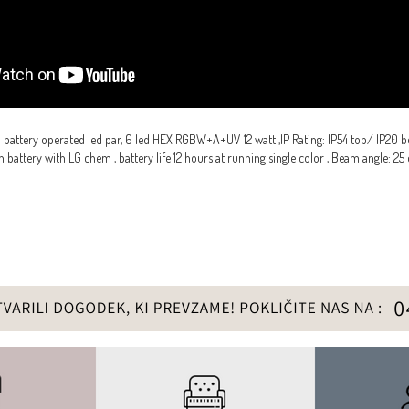
l battery operated led par, 6 led HEX RGBW+A+UV 12 watt ,IP Rating: IP54 top/ IP20 
 battery with LG chem , battery life 12 hours at running single color , Beam angle: 25