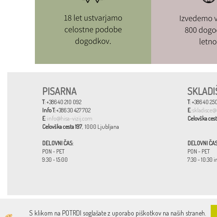
PISARNA
SKLADI
T
: +386 40 210 092
T
: +386 40 250
Info T:
+386 30 427 702
E
:
skladisce@
E
:
info@hisa-vizij.com
Celovška cest
Celovška cesta 197
, 1000 Ljubljana
DELOVNI ČAS:
DELOVNI ČAS
PON - PET
PON - PET
9:30 - 15:00
7:30 - 10:30 i
S klikom na POTRDI soglašate z uporabo piškotkov na naših straneh.