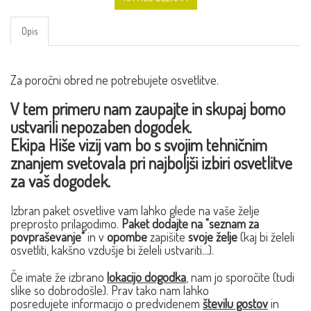
Opis
Za poročni obred ne potrebujete osvetlitve.
V tem primeru nam zaupajte in skupaj bomo
ustvarili nepozaben dogodek.
Ekipa Hiše vizij vam bo s svojim tehničnim
znanjem svetovala pri najboljši izbiri osvetlitve
za vaš dogodek.
Izbran paket osvetlive vam lahko glede na vaše želje
preprosto prilagodimo.
Paket dodajte na "seznam za
povpraševanje"
in v
opombe
zapišite
svoje želje
(kaj bi želeli
osvetliti, kakšno vzdušje bi želeli ustvariti...).
Če imate že izbrano
lokacijo dogodka
, nam jo sporočite (tudi
slike so dobrodošle). Prav tako nam lahko
posredujete informacijo o predvidenem
številu gostov
in