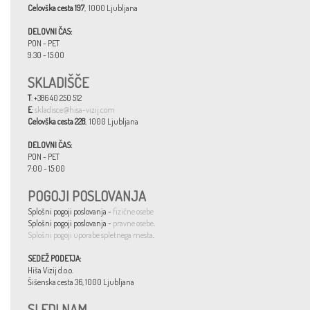
Celovška cesta 197
, 1000 Ljubljana
DELOVNI ČAS:
PON - PET
9:30 - 15:00
SKLADIŠČE
T
: +386 40 250 512
E
:
skladisce@hisa-vizij.com
Celovška cesta 228
, 1000 Ljubljana
DELOVNI ČAS:
PON - PET
7:00 - 15:00
POGOJI POSLOVANJA
Splošni pogoji poslovanja -
fizične osebe
Splošni pogoji poslovanja -
pravne osebe
.
Splošni pogoji uporabe spletnega mesta
.
SEDEŽ PODETJA:
Hiša Vizij d.o.o.
Šišenska cesta 36, 1000 Ljubljana
SLEDI NAM