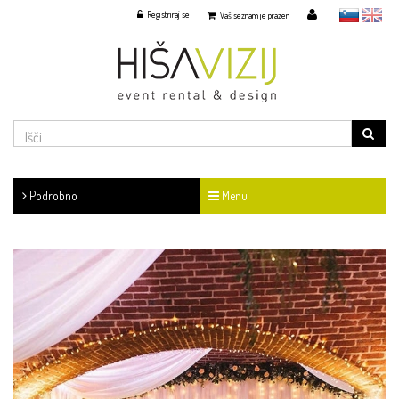
Registriraj se
slovensko
English
Vaš seznam je prazen
Podrobno
Menu