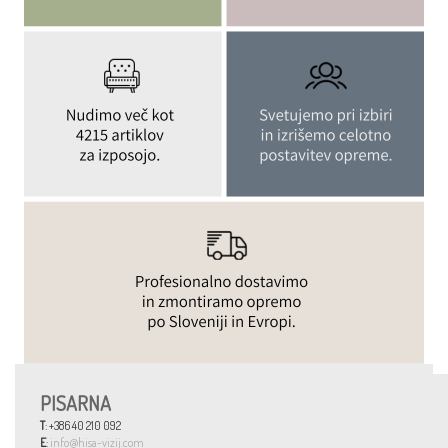
PISARNA
T
: +386 40 210 092
E
:
info@hisa-vizij.com