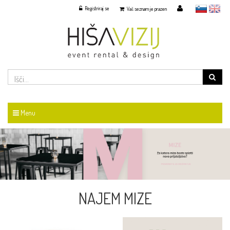
Registriraj se
slovensko
English
Vaš seznam je prazen
Menu
NAJEM MIZE