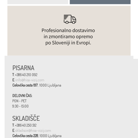
PISARNA
T
: +386 40 210 092
E
:
info@hisa-vizij.com
Celovška cesta 197
, 1000 Ljubljana
DELOVNI ČAS:
PON - PET
9:30 - 15:00
SKLADIŠČE
T
: +386 40 250 512
E
:
skladisce@hisa-vizij.com
Celovška cesta 228
, 1000 Ljubljana