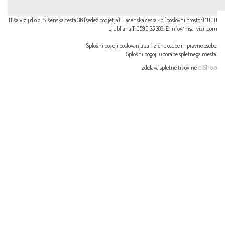
Hiša vizij d.o.o., Šišenska cesta 36 (sedež podjetja) | Tacenska cesta 26 (poslovni prostor) 1000
Ljubljana
T:
0590 35 388,
E:
info@hisa-vizij.com
Splošni pogoji poslovanja za
fizične osebe
in
pravne osebe
.
Splošni pogoji uporabe spletnega mesta
.
Izdelava spletne trgovine