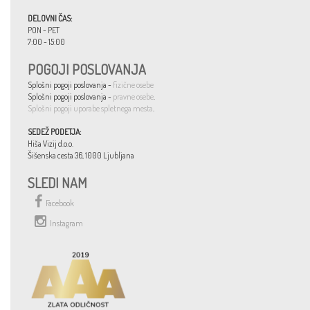
DELOVNI ČAS:
PON - PET
7:00 - 15:00
POGOJI POSLOVANJA
Splošni pogoji poslovanja -
fizične osebe
Splošni pogoji poslovanja -
pravne osebe
.
Splošni pogoji uporabe spletnega mesta
.
SEDEŽ PODETJA:
Hiša Vizij d.o.o.
Šišenska cesta 36, 1000 Ljubljana
SLEDI NAM
Facebook
Instagram