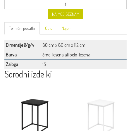
NA MOJ SEZNAM
Tehnični podatki
Opis
Najem
Dimenzije š/g/v
80 cm x 80 cm x 112 cm
Barva
črno-lesena ali belo-lesena
Zaloga
15
Sorodni izdelki