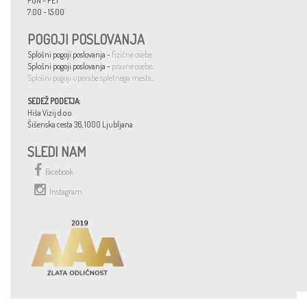
PON - PET
7:00 - 15:00
POGOJI POSLOVANJA
Splošni pogoji poslovanja -
fizične osebe
Splošni pogoji poslovanja -
pravne osebe
.
Splošni pogoji uporabe spletnega mesta
.
SEDEŽ PODETJA:
Hiša Vizij d.o.o.
Šišenska cesta 36, 1000 Ljubljana
SLEDI NAM
Facebook
Instagram