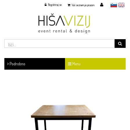
Registriraj se
slovensko
English
Vaš seznam je prazen
Podrobno
Menu