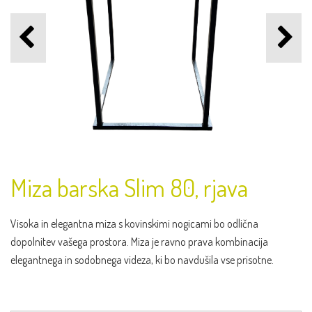
Miza barska Slim 80, rjava
Visoka in elegantna miza s kovinskimi nogicami bo odlična
dopolnitev vašega prostora. Miza je ravno prava kombinacija
elegantnega in sodobnega videza, ki bo navdušila vse prisotne.