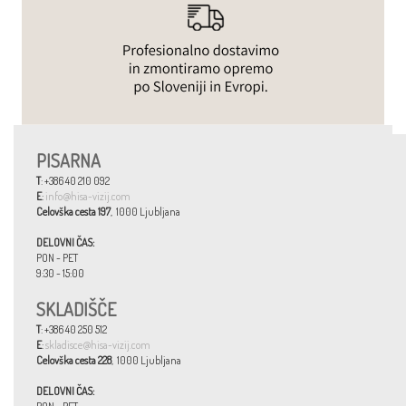
PISARNA
T
: +386 40 210 092
E
:
info@hisa-vizij.com
Celovška cesta 197
, 1000 Ljubljana
DELOVNI ČAS:
PON - PET
9:30 - 15:00
SKLADIŠČE
T
: +386 40 250 512
E
:
skladisce@hisa-vizij.com
Celovška cesta 228
, 1000 Ljubljana
DELOVNI ČAS: