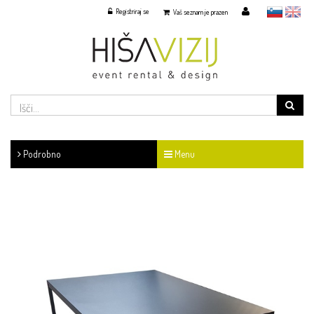
Registriraj se
slovensko
English
Vaš seznam je prazen
Podrobno
Menu