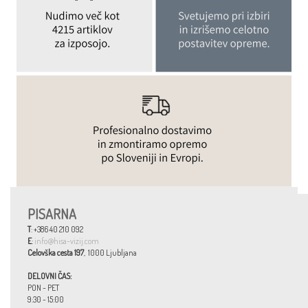
PISARNA
T
: +386 40 210 092
E
:
info@hisa-vizij.com
Celovška cesta 197
, 1000 Ljubljana
DELOVNI ČAS:
PON - PET
9:30 - 15:00