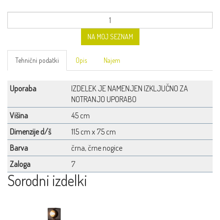
NA MOJ SEZNAM
Tehnični podatki
Opis
Najem
Uporaba
IZDELEK JE NAMENJEN IZKLJUČNO ZA
NOTRANJO UPORABO
Višina
45 cm
Dimenzije d/š
115 cm x 75 cm
Barva
črna, črne nogice
Zaloga
7
Sorodni izdelki