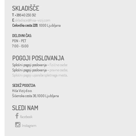
SKLADIŠČE
T
: +386 40 250 512
E
:
skladisce@hisa-vizij.com
Celovška cesta 228
, 1000 Ljubljana
DELOVNI ČAS:
PON - PET
7:00 - 15:00
POGOJI POSLOVANJA
Splošni pogoji poslovanja -
fizične osebe
Splošni pogoji poslovanja -
pravne osebe
.
Splošni pogoji uporabe spletnega mesta
.
SEDEŽ PODETJA:
Hiša Vizij d.o.o.
Šišenska cesta 36, 1000 Ljubljana
SLEDI NAM
Facebook
Instagram