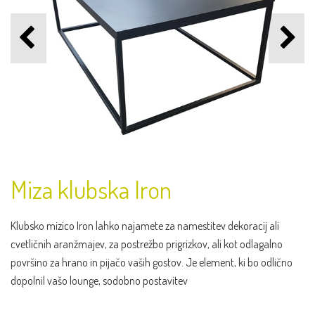
Miza klubska Iron
Klubsko mizico Iron lahko najamete za namestitev dekoracij ali
cvetličnih aranžmajev, za postrežbo prigrizkov, ali kot odlagalno
površino za hrano in pijačo vaših gostov. Je element, ki bo odlično
dopolnil vašo lounge, sodobno postavitev