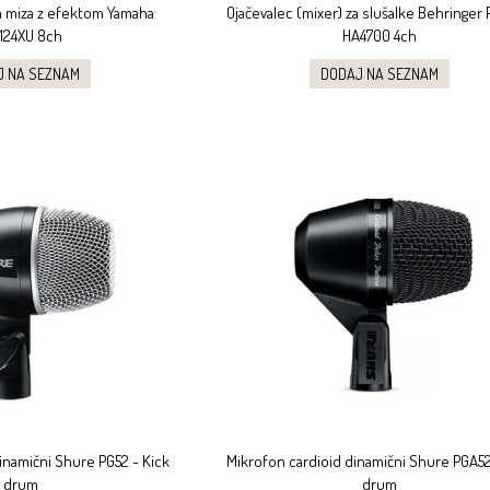
 miza z efektom Yamaha
Ojačevalec (mixer) za slušalke Behringer
124XU 8ch
HA4700 4ch
J NA SEZNAM
DODAJ NA SEZNAM
inamični Shure PG52 - Kick
Mikrofon cardioid dinamični Shure PGA52
drum
drum