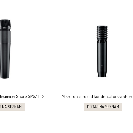
 dinamični Shure SM57-LCE
Mikrofon cardioid kondenzatorski Shur
J NA SEZNAM
DODAJ NA SEZNAM