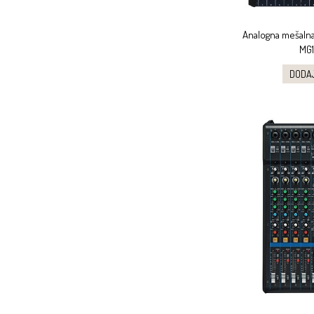
Analogna mešalna
MG1
DODA