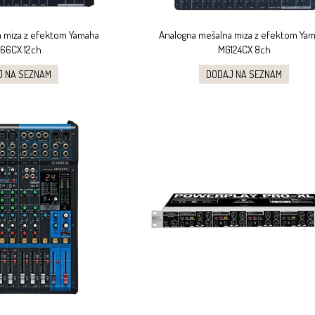
 miza z efektom Yamaha
Analogna mešalna miza z efektom Ya
66CX 12ch
MG124CX 8ch
J NA SEZNAM
DODAJ NA SEZNAM