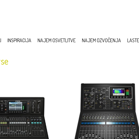
I
INSPIRACIJA
NAJEM OSVETLITVE
NAJEM OZVOČENJA
LAST
vse