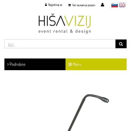
Registriraj se
slovensko
English
Vaš seznam je prazen
Podrobno
Menu