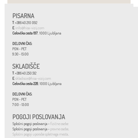
PISARNA
T
: +386 40 210 092
E
:
info@hisa-vizij.com
Celovška cesta 197
, 1000 Ljubljana
DELOVNI ČAS:
PON - PET
9:30 - 15:00
SKLADIŠČE
T
: +386 40 250 512
E
:
skladisce@hisa-vizij.com
Celovška cesta 228
, 1000 Ljubljana
DELOVNI ČAS:
PON - PET
7:00 - 15:00
POGOJI POSLOVANJA
Splošni pogoji poslovanja -
fizične osebe
Splošni pogoji poslovanja -
pravne osebe
.
Splošni pogoji uporabe spletnega mesta
.