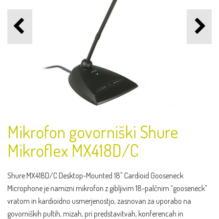
Mikrofon govorniški Shure
Mikroflex MX418D/C
Shure MX418D/C Desktop-Mounted 18" Cardioid Gooseneck
Microphone je namizni mikrofon z gibljivim 18-palčnim “gooseneck”
vratom in kardioidno usmerjenostjo, zasnovan za uporabo na
govorniških pultih, mizah, pri predstavitvah, konferencah in