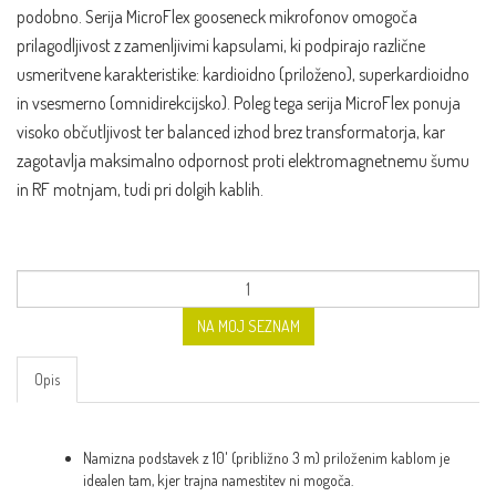
podobno. Serija MicroFlex gooseneck mikrofonov omogoča
prilagodljivost z zamenljivimi kapsulami, ki podpirajo različne
usmeritvene karakteristike: kardioidno (priloženo), superkardioidno
in vsesmerno (omnidirekcijsko). Poleg tega serija MicroFlex ponuja
visoko občutljivost ter balanced izhod brez transformatorja, kar
zagotavlja maksimalno odpornost proti elektromagnetnemu šumu
in RF motnjam, tudi pri dolgih kablih.
NA MOJ SEZNAM
Opis
Namizna podstavek z 10' (približno 3 m) priloženim kablom je
idealen tam, kjer trajna namestitev ni mogoča.