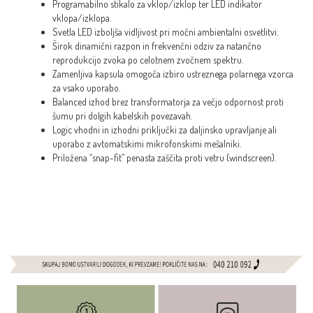
Programabilno stikalo za vklop/izklop ter LED indikator
vklopa/izklopa.
Svetla LED izboljša vidljivost pri močni ambientalni osvetlitvi.
Širok dinamični razpon in frekvenčni odziv za natančno
reprodukcijo zvoka po celotnem zvočnem spektru.
Zamenljiva kapsula omogoča izbiro ustreznega polarnega vzorca
za vsako uporabo.
Balanced izhod brez transformatorja za večjo odpornost proti
šumu pri dolgih kabelskih povezavah.
Logic vhodni in izhodni priključki za daljinsko upravljanje ali
uporabo z avtomatskimi mikrofonskimi mešalniki.
Priložena “snap-fit” penasta zaščita proti vetru (windscreen).