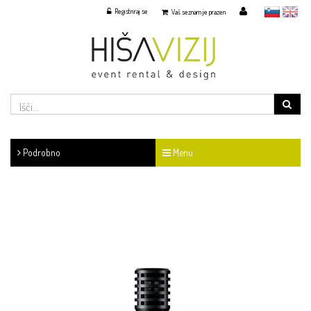
Registriraj se
slovensko
English
Vaš seznam je prazen
Podrobno
Menu