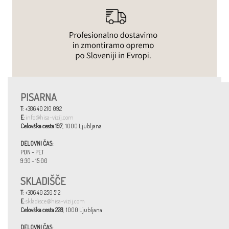
PISARNA
T
: +386 40 210 092
E
:
info@hisa-vizij.com
Celovška cesta 197
, 1000 Ljubljana
DELOVNI ČAS:
PON - PET
9:30 - 15:00
SKLADIŠČE
T
: +386 40 250 512
E
:
skladisce@hisa-vizij.com
Celovška cesta 228
, 1000 Ljubljana
DELOVNI ČAS: