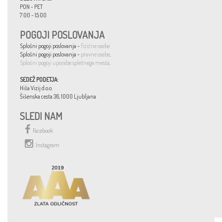
PON - PET
7:00 - 15:00
POGOJI POSLOVANJA
Splošni pogoji poslovanja -
fizične osebe
Splošni pogoji poslovanja -
pravne osebe
.
Splošni pogoji uporabe spletnega mesta
.
SEDEŽ PODETJA:
Hiša Vizij d.o.o.
Šišenska cesta 36, 1000 Ljubljana
SLEDI NAM
Facebook
Instagram