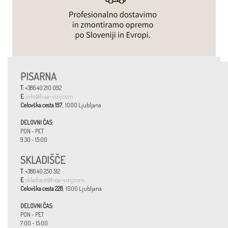
PISARNA
T
: +386 40 210 092
E
:
info@hisa-vizij.com
Celovška cesta 197
, 1000 Ljubljana
DELOVNI ČAS:
PON - PET
9:30 - 15:00
SKLADIŠČE
T
: +386 40 250 512
E
:
skladisce@hisa-vizij.com
Celovška cesta 228
, 1000 Ljubljana
DELOVNI ČAS:
PON - PET
7:00 - 15:00