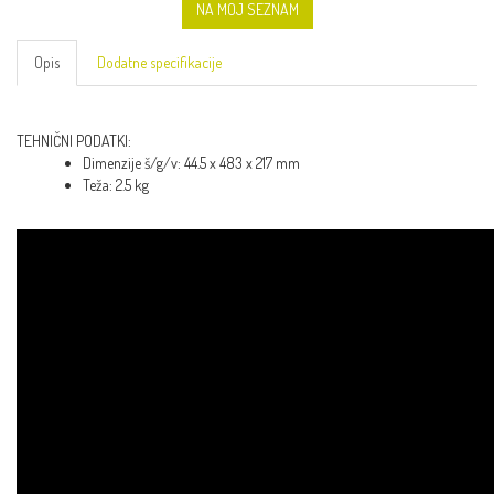
NA MOJ SEZNAM
Opis
Dodatne specifikacije
TEHNIČNI PODATKI:
Dimenzije š/g/v: 44.5 x 483 x 217 mm
Teža: 2.5 kg