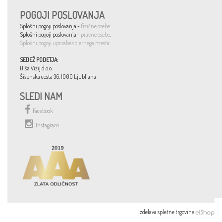
POGOJI POSLOVANJA
Splošni pogoji poslovanja -
fizične osebe
Splošni pogoji poslovanja -
pravne osebe
.
Splošni pogoji uporabe spletnega mesta
.
SEDEŽ PODETJA:
Hiša Vizij d.o.o.
Šišenska cesta 36, 1000 Ljubljana
SLEDI NAM
Facebook
Instagram
Izdelava spletne trgovine