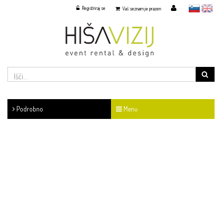
Registriraj se
slovensko
English
Vaš seznam je prazen
Podrobno
Menu