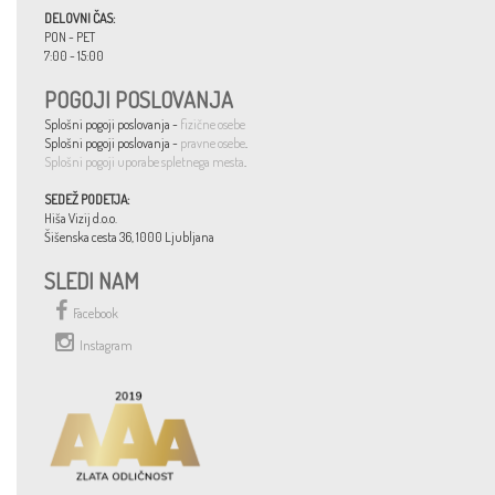
DELOVNI ČAS:
PON - PET
7:00 - 15:00
POGOJI POSLOVANJA
Splošni pogoji poslovanja -
fizične osebe
Splošni pogoji poslovanja -
pravne osebe
.
Splošni pogoji uporabe spletnega mesta
.
SEDEŽ PODETJA:
Hiša Vizij d.o.o.
Šišenska cesta 36, 1000 Ljubljana
SLEDI NAM
Facebook
Instagram