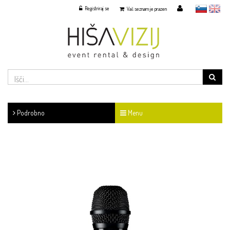
Registriraj se
slovensko
English
Vaš seznam je prazen
Podrobno
Menu