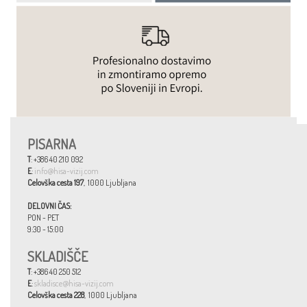
PISARNA
T
: +386 40 210 092
E
:
info@hisa-vizij.com
Celovška cesta 197
, 1000 Ljubljana
DELOVNI ČAS:
PON - PET
9:30 - 15:00
SKLADIŠČE
T
: +386 40 250 512
E
:
skladisce@hisa-vizij.com
Celovška cesta 228
, 1000 Ljubljana