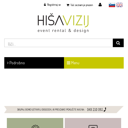
Registriraj se
slovensko
English
Vaš seznam je prazen
Podrobno
Menu