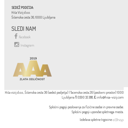
SEDEŽ PODETJA:
Hiša Vizij d.o.o.
Šišenska cesta 36, 1000 Ljubljana
SLEDI NAM
Facebook
Instagram
Hiša vizij d.o.o., Šišenska cesta 36 (sedež podjetja) | Tacenska cesta 26 (poslovni prostor) 1000
Ljubljana
T:
0590 35 388,
E:
info@hisa-vizij.com
Splošni pogoji poslovanja za
fizične osebe
in
pravne osebe
.
Splošni pogoji uporabe spletnega mesta
.
Izdelava spletne trgovine