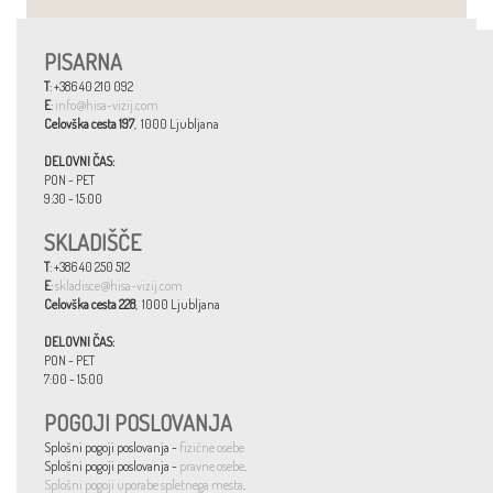
PISARNA
T
: +386 40 210 092
E
:
info@hisa-vizij.com
Celovška cesta 197
, 1000 Ljubljana
DELOVNI ČAS:
PON - PET
9:30 - 15:00
SKLADIŠČE
T
: +386 40 250 512
E
:
skladisce@hisa-vizij.com
Celovška cesta 228
, 1000 Ljubljana
DELOVNI ČAS:
PON - PET
7:00 - 15:00
POGOJI POSLOVANJA
Splošni pogoji poslovanja -
fizične osebe
Splošni pogoji poslovanja -
pravne osebe
.
Splošni pogoji uporabe spletnega mesta
.