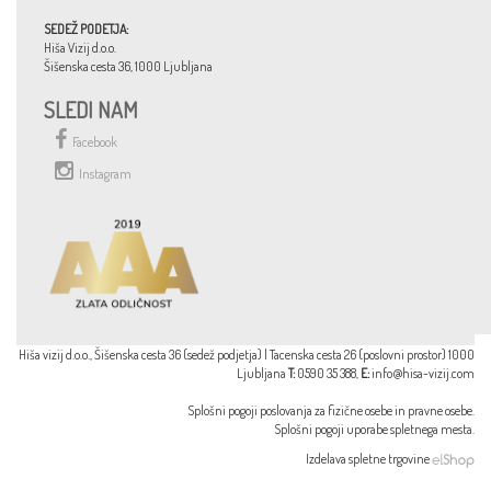
SEDEŽ PODETJA:
Hiša Vizij d.o.o.
Šišenska cesta 36, 1000 Ljubljana
SLEDI NAM
Facebook
Instagram
Hiša vizij d.o.o., Šišenska cesta 36 (sedež podjetja) | Tacenska cesta 26 (poslovni prostor) 1000
Ljubljana
T:
0590 35 388,
E:
info@hisa-vizij.com
Splošni pogoji poslovanja za
fizične osebe
in
pravne osebe
.
Splošni pogoji uporabe spletnega mesta
.
Izdelava spletne trgovine