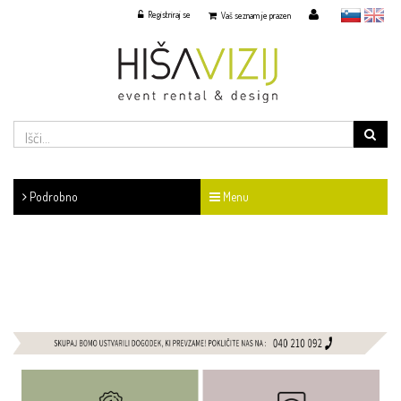
Registriraj se
slovensko
English
Vaš seznam je prazen
Podrobno
Menu