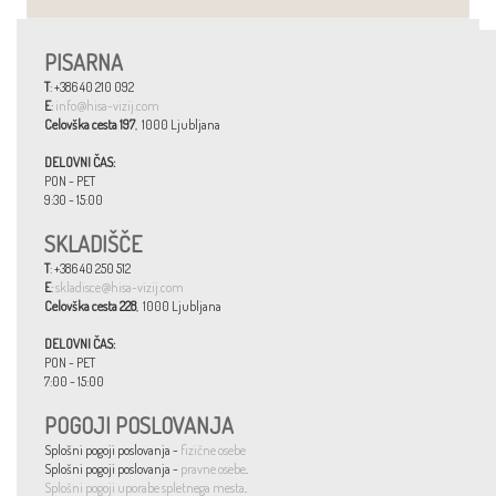
PISARNA
T
: +386 40 210 092
E
:
info@hisa-vizij.com
Celovška cesta 197
, 1000 Ljubljana
DELOVNI ČAS:
PON - PET
9:30 - 15:00
SKLADIŠČE
T
: +386 40 250 512
E
:
skladisce@hisa-vizij.com
Celovška cesta 228
, 1000 Ljubljana
DELOVNI ČAS:
PON - PET
7:00 - 15:00
POGOJI POSLOVANJA
Splošni pogoji poslovanja -
fizične osebe
Splošni pogoji poslovanja -
pravne osebe
.
Splošni pogoji uporabe spletnega mesta
.