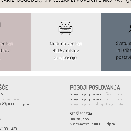
ŠČE
POGOJI POSLOVANJA
 512
Splošni pogoji poslovanja -
fizične osebe
hisa-vizij.com
Splošni pogoji poslovanja -
pravne osebe
.
a 228
, 1000 Ljubljana
Splošni pogoji uporabe spletnega mesta
.
SEDEŽ PODETJA:
:
Hiša Vizij d.o.o.
Šišenska cesta 36, 1000 Ljubljana
n 11:00 - 14:30