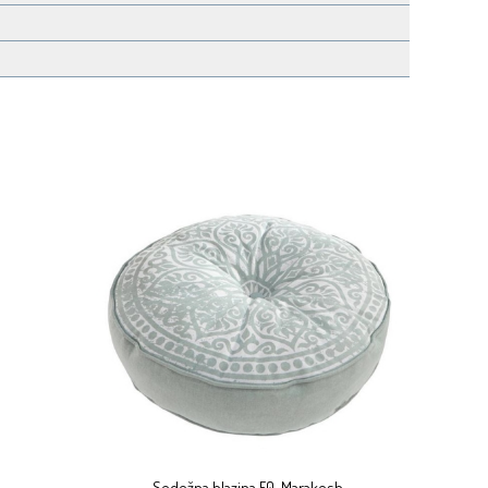
Sedežna blazina 50, Marakesh