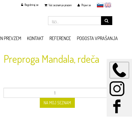
Registriraj se
slovensko
English
Vaš seznam je prazen
Prijavi se
EN PREVZEM
KONTAKT
REFERENCE
POGOSTA VPRAŠANJA
Preproga Mandala, rdeča
NA MOJ SEZNAM