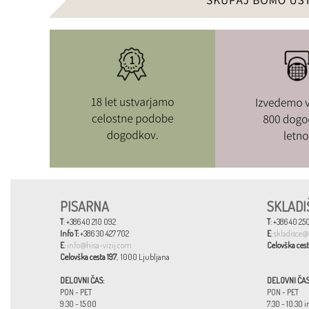
PISARNA
SKLADI
T
: +386 40 210 092
T
: +386 40 250
Info T:
+386 30 427 702
E
:
skladisce@
E
:
info@hisa-vizij.com
Celovška cest
Celovška cesta 197
, 1000 Ljubljana
DELOVNI ČAS:
DELOVNI ČAS
PON - PET
PON - PET
9:30 - 15:00
7:30 - 10:30 i