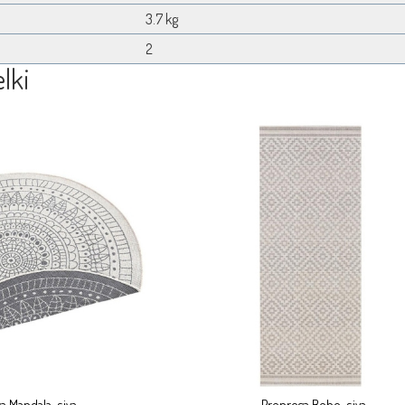
3.7 kg
2
lki
a Mandala, siva
Preproga Boho, siva