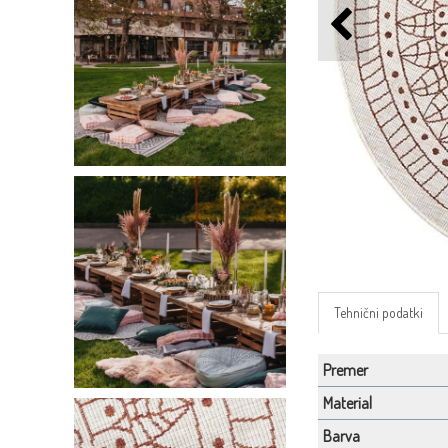
Tehnični podatki
Premer
Material
Barva