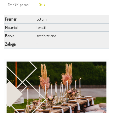
Tehnični podatki
Opis
Premer
50 cm
Material
tekstil
Barva
svetlo zelena
Zaloga
11