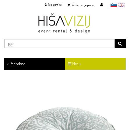
Registriraj se
slovensko
English
Vaš seznam je prazen
Podrobno
Menu