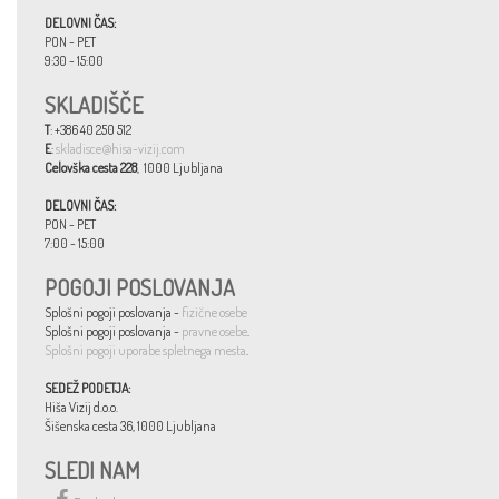
DELOVNI ČAS:
PON - PET
9:30 - 15:00
SKLADIŠČE
T
: +386 40 250 512
E
:
skladisce@hisa-vizij.com
Celovška cesta 228
, 1000 Ljubljana
DELOVNI ČAS:
PON - PET
7:00 - 15:00
POGOJI POSLOVANJA
Splošni pogoji poslovanja -
fizične osebe
Splošni pogoji poslovanja -
pravne osebe
.
Splošni pogoji uporabe spletnega mesta
.
SEDEŽ PODETJA:
Hiša Vizij d.o.o.
Šišenska cesta 36, 1000 Ljubljana
SLEDI NAM