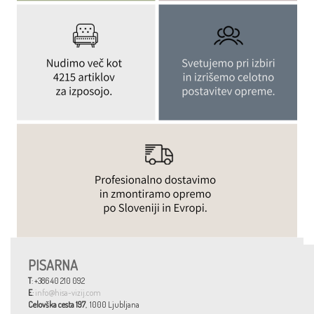
PISARNA
T
: +386 40 210 092
E
:
info@hisa-vizij.com
Celovška cesta 197
, 1000 Ljubljana