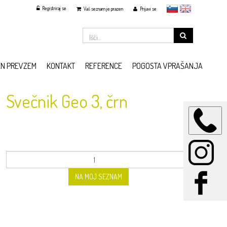
Registriraj se
slovensko
English
Vaš seznam je prazen
Prijavi se
EN PREVZEM
KONTAKT
REFERENCE
POGOSTA VPRAŠANJA
Svečnik Geo 3, črn
NA MOJ SEZNAM