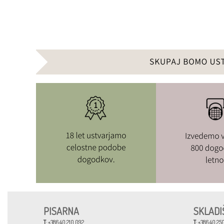
PISARNA
SKLADI
T
: +386 40 210 092
T
: +386 40 250