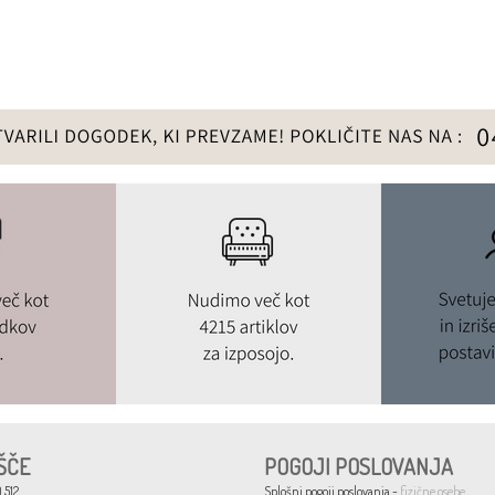
ŠČE
POGOJI POSLOVANJA
 512
Splošni pogoji poslovanja -
fizične osebe