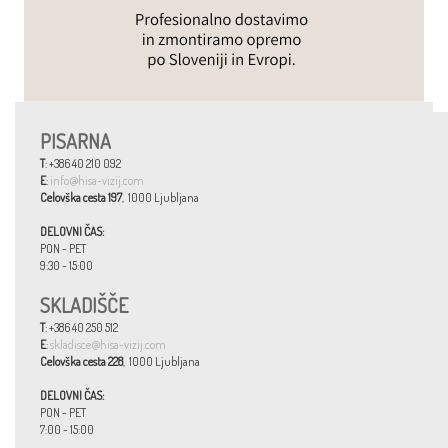
PISARNA
T
: +386 40 210 092
E
:
info@hisa-vizij.com
Celovška cesta 197
, 1000 Ljubljana
DELOVNI ČAS:
PON - PET
9:30 - 15:00
SKLADIŠČE
T
: +386 40 250 512
E
:
skladisce@hisa-vizij.com
Celovška cesta 228
, 1000 Ljubljana
DELOVNI ČAS:
PON - PET
7:00 - 15:00