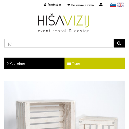
Registriraj se
slovensko
English
Vaš seznam je prazen
Podrobno
Menu