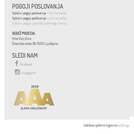
POGOJI POSLOVANJA
Splošni pogoji poslovanja -
fizične osebe
Splošni pogoji poslovanja -
pravne osebe
.
Splošni pogoji uporabe spletnega mesta
.
SEDEŽ PODETJA:
Hiša Vizij d.o.o.
Šišenska cesta 36, 1000 Ljubljana
SLEDI NAM
Facebook
Instagram
Izdelava spletne trgovine