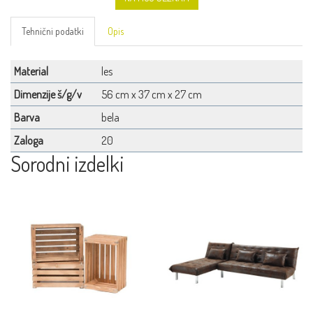
Tehnični podatki
Opis
Material
les
Dimenzije š/g/v
56 cm x 37 cm x 27 cm
Barva
bela
Zaloga
20
Sorodni izdelki