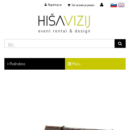
Registriraj se
slovensko
English
Vaš seznam je prazen
Podrobno
Menu