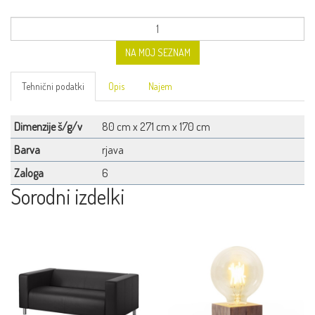
NA MOJ SEZNAM
Tehnični podatki
Opis
Najem
Dimenzije š/g/v
80 cm x 271 cm x 170 cm
Barva
rjava
Zaloga
6
Sorodni izdelki