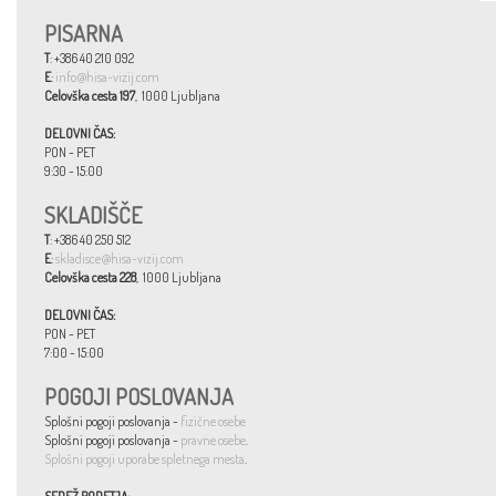
PISARNA
T
: +386 40 210 092
E
:
info@hisa-vizij.com
Celovška cesta 197
, 1000 Ljubljana
DELOVNI ČAS:
PON - PET
9:30 - 15:00
SKLADIŠČE
T
: +386 40 250 512
E
:
skladisce@hisa-vizij.com
Celovška cesta 228
, 1000 Ljubljana
DELOVNI ČAS:
PON - PET
7:00 - 15:00
POGOJI POSLOVANJA
Splošni pogoji poslovanja -
fizične osebe
Splošni pogoji poslovanja -
pravne osebe
.
Splošni pogoji uporabe spletnega mesta
.