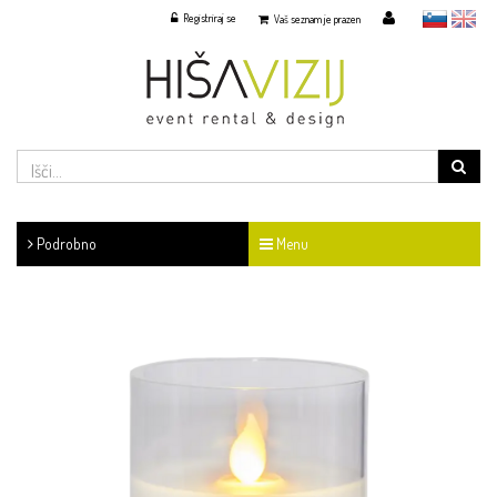
Registriraj se
slovensko
English
Vaš seznam je prazen
Podrobno
Menu