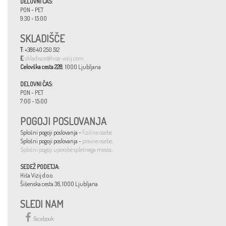
DELOVNI ČAS:
PON - PET
9:30 - 15:00
SKLADIŠČE
T
: +386 40 250 512
E
:
skladisce@hisa-vizij.com
Celovška cesta 228
, 1000 Ljubljana
DELOVNI ČAS:
PON - PET
7:00 - 15:00
POGOJI POSLOVANJA
Splošni pogoji poslovanja -
fizične osebe
Splošni pogoji poslovanja -
pravne osebe
.
Splošni pogoji uporabe spletnega mesta
.
SEDEŽ PODETJA:
Hiša Vizij d.o.o.
Šišenska cesta 36, 1000 Ljubljana
SLEDI NAM
Facebook