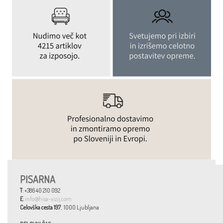
PISARNA
T
: +386 40 210 092
E
:
info@hisa-vizij.com
Celovška cesta 197
, 1000 Ljubljana