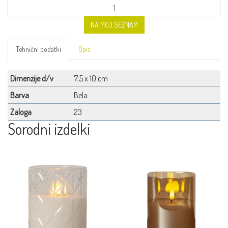
NA MOJ SEZNAM
Tehnični podatki
Opis
Dimenzije d/v
7,5 x 10 cm
Barva
Bela
Zaloga
23
Sorodni izdelki