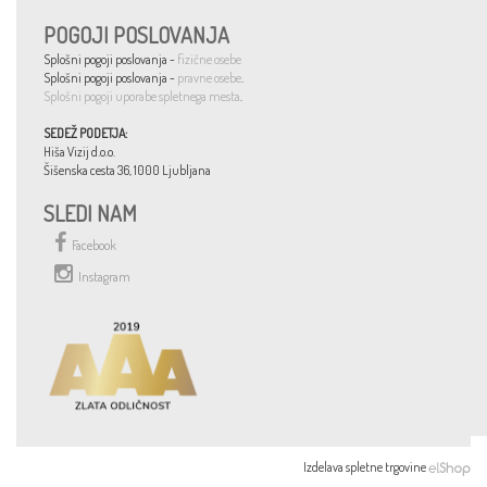
POGOJI POSLOVANJA
Splošni pogoji poslovanja -
fizične osebe
Splošni pogoji poslovanja -
pravne osebe
.
Splošni pogoji uporabe spletnega mesta
.
SEDEŽ PODETJA:
Hiša Vizij d.o.o.
Šišenska cesta 36, 1000 Ljubljana
SLEDI NAM
Facebook
Instagram
Izdelava spletne trgovine