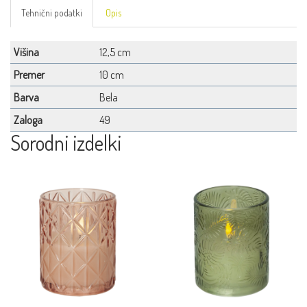
Tehnični podatki
Opis
Višina
12,5 cm
Premer
10 cm
Barva
Bela
Zaloga
49
Sorodni izdelki