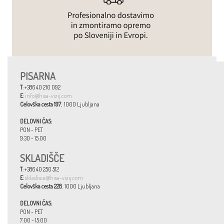
PISARNA
T
: +386 40 210 092
E
:
info@hisa-vizij.com
Celovška cesta 197
, 1000 Ljubljana
DELOVNI ČAS:
PON - PET
9:30 - 15:00
SKLADIŠČE
T
: +386 40 250 512
E
:
skladisce@hisa-vizij.com
Celovška cesta 228
, 1000 Ljubljana
DELOVNI ČAS:
PON - PET
7:00 - 15:00