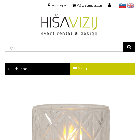
Registriraj se
slovensko
English
Vaš seznam je prazen
Podrobno
Menu