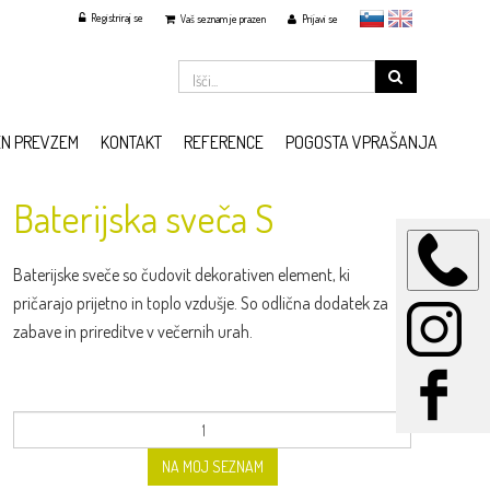
Registriraj se
slovensko
English
Vaš seznam je prazen
Prijavi se
EN PREVZEM
KONTAKT
REFERENCE
POGOSTA VPRAŠANJA
Baterijska sveča S
Baterijske sveče so čudovit dekorativen element, ki
pričarajo prijetno in toplo vzdušje. So odlična dodatek za
zabave in prireditve v večernih urah.
NA MOJ SEZNAM