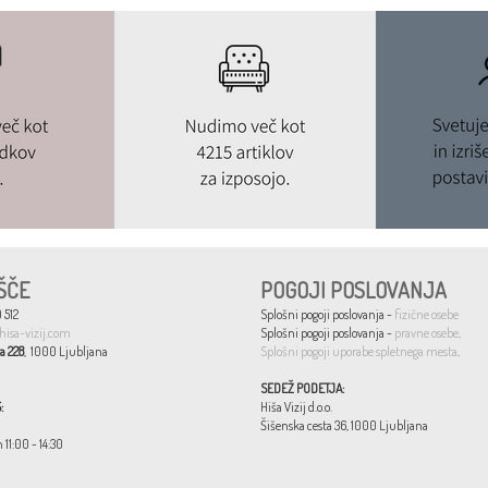
ŠČE
POGOJI POSLOVANJA
 512
Splošni pogoji poslovanja -
fizične osebe
hisa-vizij.com
Splošni pogoji poslovanja -
pravne osebe
.
a 228
, 1000 Ljubljana
Splošni pogoji uporabe spletnega mesta
.
SEDEŽ PODETJA:
:
Hiša Vizij d.o.o.
Šišenska cesta 36, 1000 Ljubljana
n 11:00 - 14:30