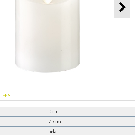
Opis
10cm
7,5 cm
bela