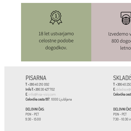
PISARNA
SKLADI
T
: +386 40 210 092
T
: +386 40 250
Info T:
+386 30 427 702
E
:
skladisce@
E
:
info@hisa-vizij.com
Celovška cest
Celovška cesta 197
, 1000 Ljubljana
DELOVNI ČAS:
DELOVNI ČAS
PON - PET
PON - PET
9:30 - 15:00
7:30 - 10:30 i