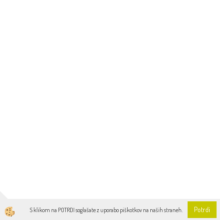
Potrdi
S klikom na POTRDI soglašate z uporabo piškotkov na naših straneh.