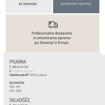
PISARNA
T
: +386 40 210 092
E
:
info@hisa-vizij.com
Celovška cesta 197
, 1000 Ljubljana
DELOVNI ČAS:
PON - PET
9:30 - 15:00
SKLADIŠČE