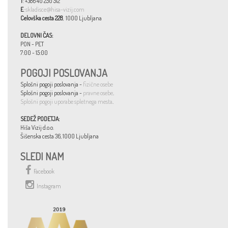
T
: +386 40 250 512
E
:
skladisce@hisa-vizij.com
Celovška cesta 228
, 1000 Ljubljana
DELOVNI ČAS:
PON - PET
7:00 - 15:00
POGOJI POSLOVANJA
Splošni pogoji poslovanja -
fizične osebe
Splošni pogoji poslovanja -
pravne osebe
.
Splošni pogoji uporabe spletnega mesta
.
SEDEŽ PODETJA:
Hiša Vizij d.o.o.
Šišenska cesta 36, 1000 Ljubljana
SLEDI NAM
Facebook
Instagram