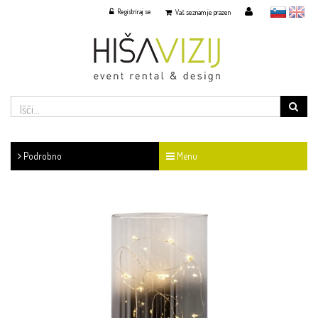
Registriraj se
slovensko
English
Vaš seznam je prazen
Podrobno
Menu