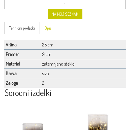
NA MOJ SEZNAM
Tehnični podatki
Opis
Višina
25 cm
Premer
9 cm
Material
zatemnjeno steklo
Barva
siva
Zaloga
2
Sorodni izdelki