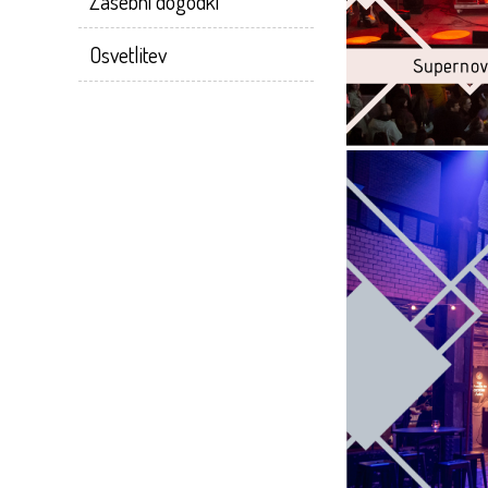
Zasebni dogodki
Osvetlitev