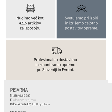
PISARNA
T
: +386 40 210 092
E
:
info@hisa-vizij.com
Celovška cesta 197
, 1000 Ljubljana