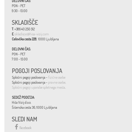
DELOVNI ČAS:
PON - PET
9:30 - 15:00
SKLADIŠČE
T
: +386 40 250 512
E
:
skladisce@hisa-vizij.com
Celovška cesta 228
, 1000 Ljubljana
DELOVNI ČAS:
PON - PET
7:00 - 15:00
POGOJI POSLOVANJA
Splošni pogoji poslovanja -
fizične osebe
Splošni pogoji poslovanja -
pravne osebe
.
Splošni pogoji uporabe spletnega mesta
.
SEDEŽ PODETJA:
Hiša Vizij d.o.o.
Šišenska cesta 36, 1000 Ljubljana
SLEDI NAM
Facebook