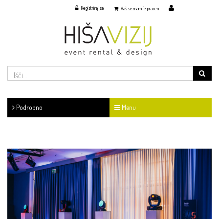
Registriraj se
slovensko
English
Vaš seznam je prazen
Podrobno
Menu