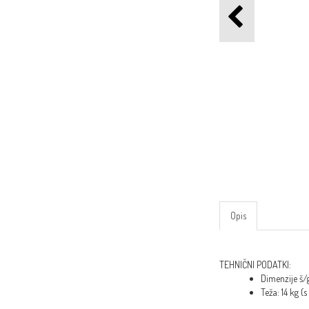
Opis
TEHNIČNI PODATKI:
Dimenzije š/g
Teža: 14 kg (