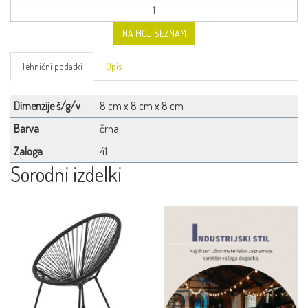
NA MOJ SEZNAM
Tehnični podatki
Opis
Dimenzije š/g/v
8 cm x 8 cm x 8 cm
Barva
črna
Zaloga
41
Sorodni izdelki