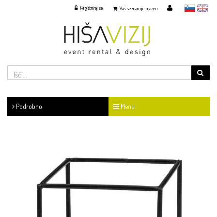
Registriraj se
slovensko
English
Vaš seznam je prazen
Podrobno
Menu