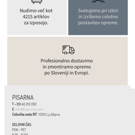
PISARNA
T
: +386 40 210 092
E
:
info@hisa-vizij.com
Celovška cesta 197
, 1000 Ljubljana
DELOVNI ČAS:
PON - PET
9:30 - 15:00