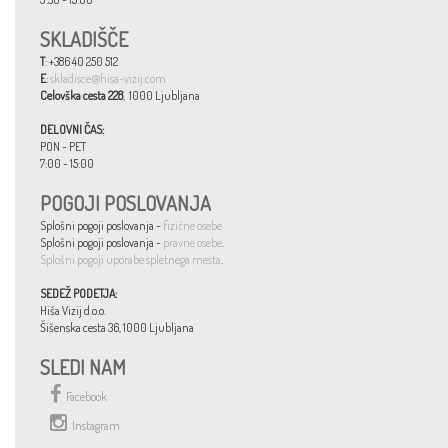
SKLADIŠČE
T
: +386 40 250 512
E
:
skladisce@hisa-vizij.com
Celovška cesta 228
, 1000 Ljubljana
DELOVNI ČAS:
PON - PET
7:00 - 15:00
POGOJI POSLOVANJA
Splošni pogoji poslovanja -
fizične osebe
Splošni pogoji poslovanja -
pravne osebe
.
Splošni pogoji uporabe spletnega mesta
.
SEDEŽ PODETJA:
Hiša Vizij d.o.o.
Šišenska cesta 36, 1000 Ljubljana
SLEDI NAM
Facebook
Instagram