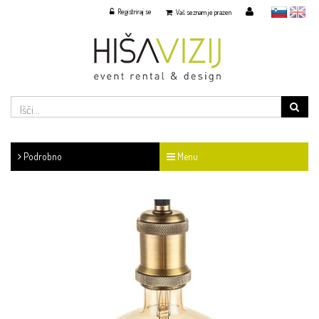
Registriraj se
slovensko
English
Vaš seznam je prazen
Podrobno
Menu