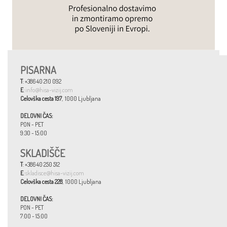
PISARNA
T
: +386 40 210 092
E
:
info@hisa-vizij.com
Celovška cesta 197
, 1000 Ljubljana
DELOVNI ČAS:
PON - PET
9:30 - 15:00
SKLADIŠČE
T
: +386 40 250 512
E
:
skladisce@hisa-vizij.com
Celovška cesta 228
, 1000 Ljubljana
DELOVNI ČAS:
PON - PET
7:00 - 15:00