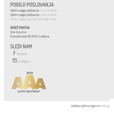
POGOJI POSLOVANJA
Splošni pogoji poslovanja -
fizične osebe
Splošni pogoji poslovanja -
pravne osebe
.
Splošni pogoji uporabe spletnega mesta
.
SEDEŽ PODETJA:
Hiša Vizij d.o.o.
Šišenska cesta 36, 1000 Ljubljana
SLEDI NAM
Facebook
Instagram
Izdelava spletne trgovine