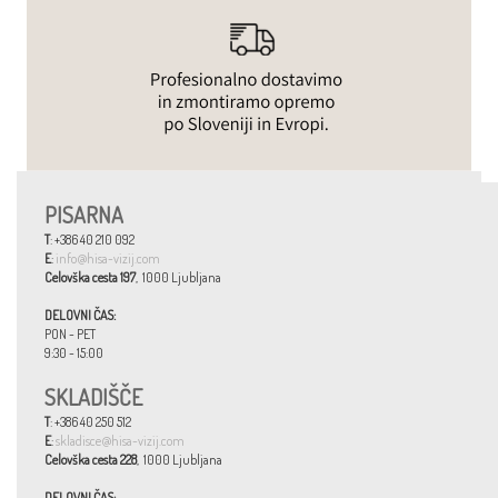
PISARNA
T
: +386 40 210 092
E
:
info@hisa-vizij.com
Celovška cesta 197
, 1000 Ljubljana
DELOVNI ČAS:
PON - PET
9:30 - 15:00
SKLADIŠČE
T
: +386 40 250 512
E
:
skladisce@hisa-vizij.com
Celovška cesta 228
, 1000 Ljubljana
DELOVNI ČAS: