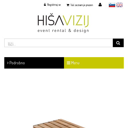
Registriraj se
slovensko
English
Vaš seznam je prazen
Podrobno
Menu