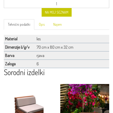
NA MOJ SEZNAM
Tehnični podatki
Opis
Najem
Material
les
Dimenzije š/g/v
70 cm x 80 cm x 32 cm
Barva
rjava
Zaloga
6
Sorodni izdelki