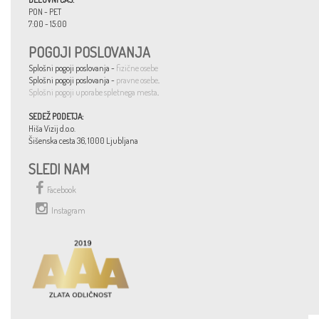
PON - PET
7:00 - 15:00
POGOJI POSLOVANJA
Splošni pogoji poslovanja -
fizične osebe
Splošni pogoji poslovanja -
pravne osebe
.
Splošni pogoji uporabe spletnega mesta
.
SEDEŽ PODETJA:
Hiša Vizij d.o.o.
Šišenska cesta 36, 1000 Ljubljana
SLEDI NAM
Facebook
Instagram