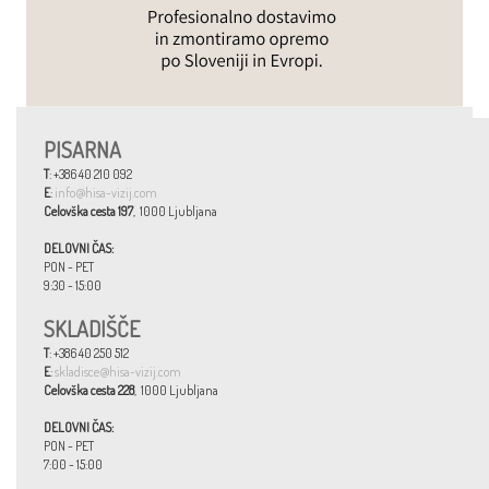
PISARNA
T
: +386 40 210 092
E
:
info@hisa-vizij.com
Celovška cesta 197
, 1000 Ljubljana
DELOVNI ČAS:
PON - PET
9:30 - 15:00
SKLADIŠČE
T
: +386 40 250 512
E
:
skladisce@hisa-vizij.com
Celovška cesta 228
, 1000 Ljubljana
DELOVNI ČAS:
PON - PET
7:00 - 15:00