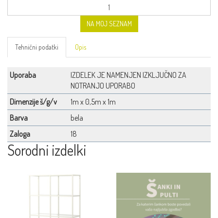
NA MOJ SEZNAM
Tehnični podatki
Opis
Uporaba
IZDELEK JE NAMENJEN IZKLJUČNO ZA
NOTRANJO UPORABO
Dimenzije š/g/v
1m x 0,5m x 1m
Barva
bela
Zaloga
18
Sorodni izdelki