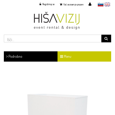
Registriraj se
slovensko
English
Vaš seznam je prazen
Podrobno
Menu