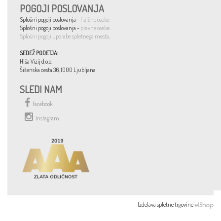
POGOJI POSLOVANJA
Splošni pogoji poslovanja -
fizične osebe
Splošni pogoji poslovanja -
pravne osebe
.
Splošni pogoji uporabe spletnega mesta
.
SEDEŽ PODETJA:
Hiša Vizij d.o.o.
Šišenska cesta 36, 1000 Ljubljana
SLEDI NAM
Facebook
Instagram
Izdelava spletne trgovine