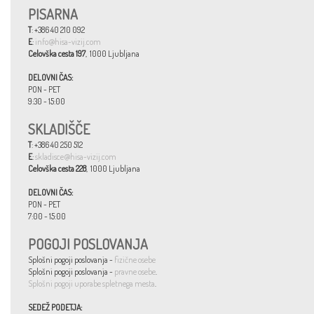
PISARNA
T
: +386 40 210 092
E
:
info@hisa-vizij.com
Celovška cesta 197
, 1000 Ljubljana
DELOVNI ČAS:
PON - PET
9:30 - 15:00
SKLADIŠČE
T
: +386 40 250 512
E
:
skladisce@hisa-vizij.com
Celovška cesta 228
, 1000 Ljubljana
DELOVNI ČAS:
PON - PET
7:00 - 15:00
POGOJI POSLOVANJA
Splošni pogoji poslovanja -
fizične osebe
Splošni pogoji poslovanja -
pravne osebe
.
Splošni pogoji uporabe spletnega mesta
.
SEDEŽ PODETJA: