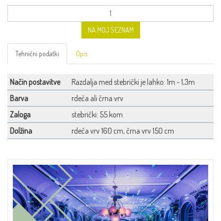
NA MOJ SEZNAM
Tehnični podatki
Opis
Način postavitve
Razdalja med stebrički je lahko: 1m - 1,3m
Barva
rdeča ali črna vrv
Zaloga
stebrički: 55 kom
Dolžina
rdeča vrv 160 cm, črna vrv 150 cm