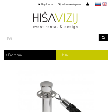
Registriraj se
slovensko
English
Vaš seznam je prazen
Podrobno
Menu