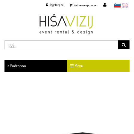
Registriraj se
slovensko
English
Vaš seznam je prazen
Podrobno
Menu