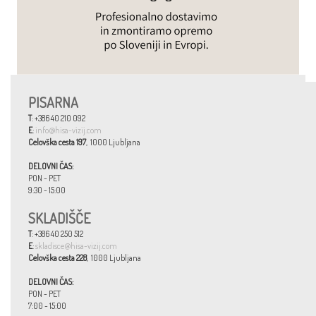
PISARNA
T
: +386 40 210 092
E
:
info@hisa-vizij.com
Celovška cesta 197
, 1000 Ljubljana
DELOVNI ČAS:
PON - PET
9:30 - 15:00
SKLADIŠČE
T
: +386 40 250 512
E
:
skladisce@hisa-vizij.com
Celovška cesta 228
, 1000 Ljubljana
DELOVNI ČAS:
PON - PET
7:00 - 15:00