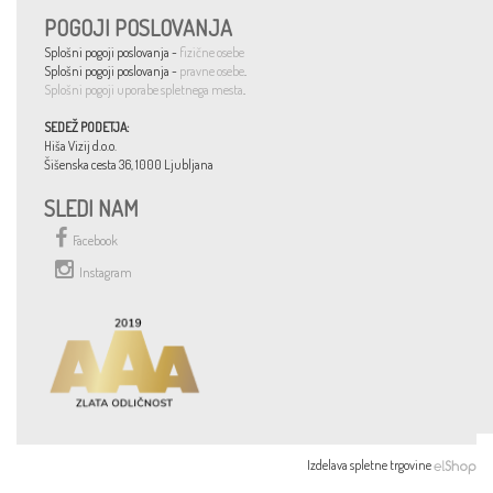
POGOJI POSLOVANJA
Splošni pogoji poslovanja -
fizične osebe
Splošni pogoji poslovanja -
pravne osebe
.
Splošni pogoji uporabe spletnega mesta
.
SEDEŽ PODETJA:
Hiša Vizij d.o.o.
Šišenska cesta 36, 1000 Ljubljana
SLEDI NAM
Facebook
Instagram
Izdelava spletne trgovine