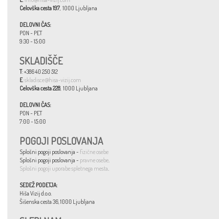
Celovška cesta 197
, 1000 Ljubljana
DELOVNI ČAS:
PON - PET
9:30 - 15:00
SKLADIŠČE
T
: +386 40 250 512
E
:
skladisce@hisa-vizij.com
Celovška cesta 228
, 1000 Ljubljana
DELOVNI ČAS:
PON - PET
7:00 - 15:00
POGOJI POSLOVANJA
Splošni pogoji poslovanja -
fizične osebe
Splošni pogoji poslovanja -
pravne osebe
.
Splošni pogoji uporabe spletnega mesta
.
SEDEŽ PODETJA:
Hiša Vizij d.o.o.
Šišenska cesta 36, 1000 Ljubljana