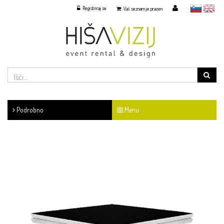
Registriraj se
slovensko
English
Vaš seznam je prazen
Podrobno
Menu