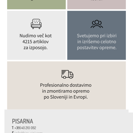
PISARNA
T
: +386 40 210 092
E
:
info@hisa-vizij.com