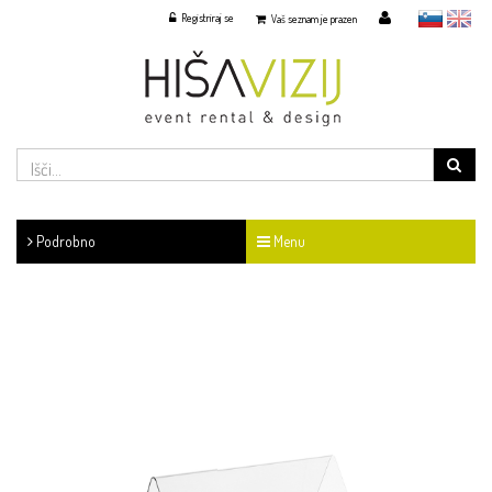
Registriraj se
slovensko
English
Vaš seznam je prazen
Podrobno
Menu