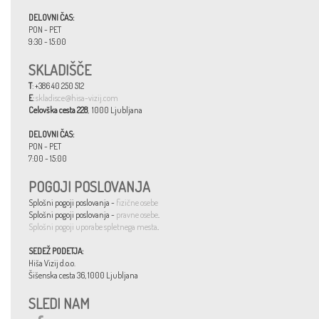
DELOVNI ČAS:
PON - PET
9:30 - 15:00
SKLADIŠČE
T
: +386 40 250 512
E
:
skladisce@hisa-vizij.com
Celovška cesta 228
, 1000 Ljubljana
DELOVNI ČAS:
PON - PET
7:00 - 15:00
POGOJI POSLOVANJA
Splošni pogoji poslovanja -
fizične osebe
Splošni pogoji poslovanja -
pravne osebe
.
Splošni pogoji uporabe spletnega mesta
.
SEDEŽ PODETJA:
Hiša Vizij d.o.o.
Šišenska cesta 36, 1000 Ljubljana
SLEDI NAM