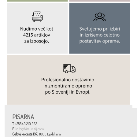
PISARNA
T
: +386 40 210 092
E
:
info@hisa-vizij.com
Celovška cesta 197
, 1000 Ljubljana