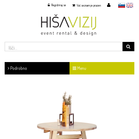
Registriraj se
slovensko
English
Vaš seznam je prazen
Podrobno
Menu