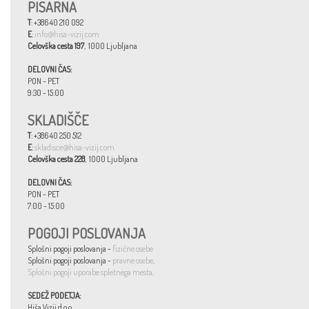
PISARNA
T
: +386 40 210 092
E
:
info@hisa-vizij.com
Celovška cesta 197
, 1000 Ljubljana
DELOVNI ČAS:
PON - PET
9:30 - 15:00
SKLADIŠČE
T
: +386 40 250 512
E
:
skladisce@hisa-vizij.com
Celovška cesta 228
, 1000 Ljubljana
DELOVNI ČAS:
PON - PET
7:00 - 15:00
POGOJI POSLOVANJA
Splošni pogoji poslovanja -
fizične osebe
Splošni pogoji poslovanja -
pravne osebe
.
Splošni pogoji uporabe spletnega mesta
.
SEDEŽ PODETJA:
Hiša Vizij d.o.o.