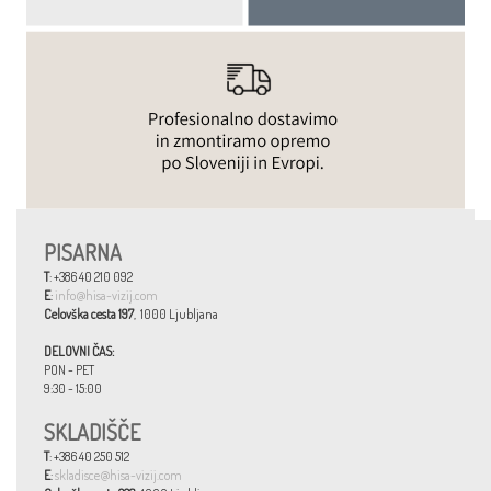
PISARNA
T
: +386 40 210 092
E
:
info@hisa-vizij.com
Celovška cesta 197
, 1000 Ljubljana
DELOVNI ČAS:
PON - PET
9:30 - 15:00
SKLADIŠČE
T
: +386 40 250 512
E
:
skladisce@hisa-vizij.com