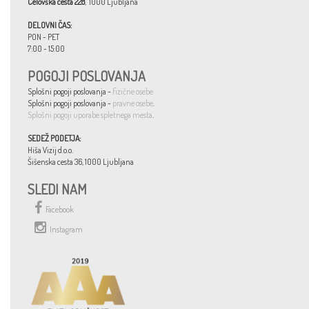
Celovška cesta 228
, 1000 Ljubljana
DELOVNI ČAS:
PON - PET
7:00 - 15:00
POGOJI POSLOVANJA
Splošni pogoji poslovanja -
fizične osebe
Splošni pogoji poslovanja -
pravne osebe
.
Splošni pogoji uporabe spletnega mesta
.
SEDEŽ PODETJA:
Hiša Vizij d.o.o.
Šišenska cesta 36, 1000 Ljubljana
SLEDI NAM
Facebook
Instagram