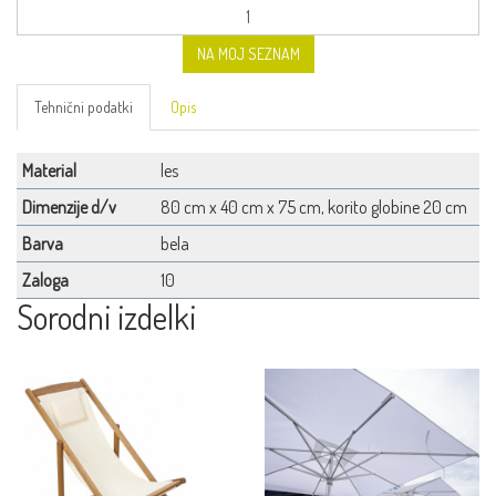
NA MOJ SEZNAM
Tehnični podatki
Opis
Material
les
Dimenzije d/v
80 cm x 40 cm x 75 cm, korito globine 20 cm
Barva
bela
Zaloga
10
Sorodni izdelki