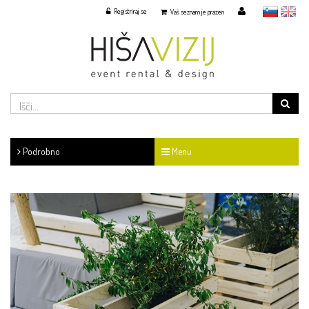
Registriraj se
slovensko
English
Vaš seznam je prazen
Podrobno
Menu