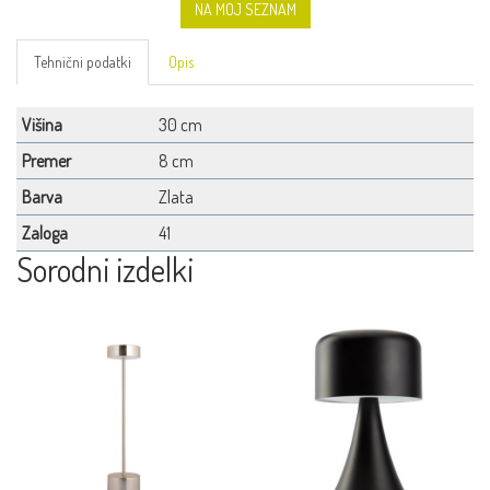
NA MOJ SEZNAM
Tehnični podatki
Opis
Višina
30 cm
Premer
8 cm
Barva
Zlata
Zaloga
41
Sorodni izdelki