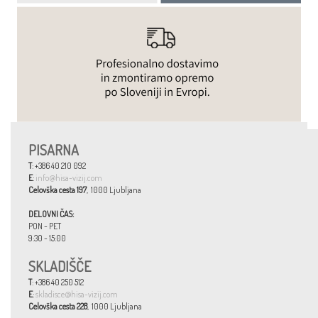
PISARNA
T
: +386 40 210 092
E
:
info@hisa-vizij.com
Celovška cesta 197
, 1000 Ljubljana
DELOVNI ČAS:
PON - PET
9:30 - 15:00
SKLADIŠČE
T
: +386 40 250 512
E
:
skladisce@hisa-vizij.com
Celovška cesta 228
, 1000 Ljubljana