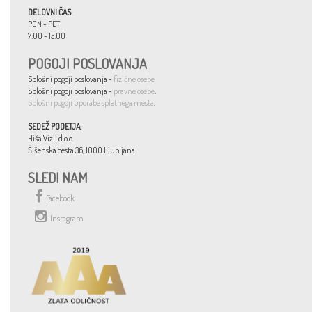
DELOVNI ČAS:
PON - PET
7:00 - 15:00
POGOJI POSLOVANJA
Splošni pogoji poslovanja -
fizične osebe
Splošni pogoji poslovanja -
pravne osebe
.
Splošni pogoji uporabe spletnega mesta
.
SEDEŽ PODETJA:
Hiša Vizij d.o.o.
Šišenska cesta 36, 1000 Ljubljana
SLEDI NAM
Facebook
Instagram