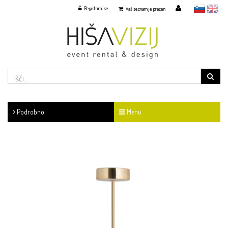
Registriraj se
slovensko
English
Vaš seznam je prazen
Podrobno
Menu