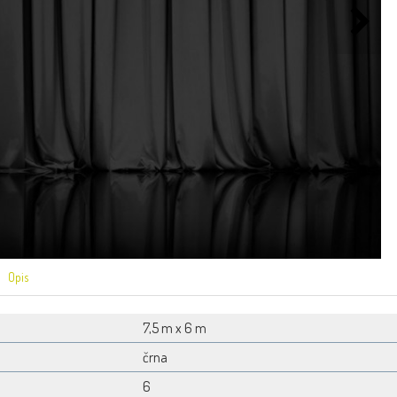
Opis
7,5 m x 6 m
črna
6