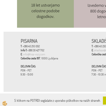
PISARNA
SKLADI
T
: +386 40 210 092
T
: +386 40 250
Info T:
+386 30 427 702
E
:
skladisce@
E
:
info@hisa-vizij.com
Celovška cest
Celovška cesta 197
, 1000 Ljubljana
DELOVNI ČAS:
DELOVNI ČAS
PON - PET
PON - PET
9:30 - 15:00
7:30 - 10:30 i
S klikom na POTRDI soglašate z uporabo piškotkov na naših straneh.