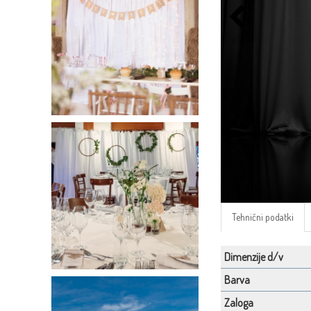
Tehnični podatki
Dimenzije d/v
Barva
Zaloga