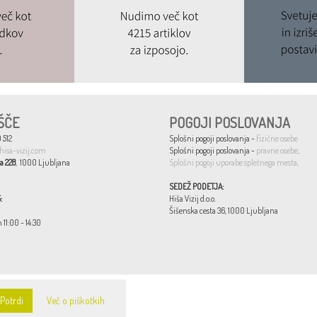
ŠČE
POGOJI POSLOVANJA
 512
Splošni pogoji poslovanja -
fizične osebe
hisa-vizij.com
Splošni pogoji poslovanja -
pravne osebe
.
a 228
, 1000 Ljubljana
Splošni pogoji uporabe spletnega mesta
.
SEDEŽ PODETJA:
:
Hiša Vizij d.o.o.
Šišenska cesta 36, 1000 Ljubljana
n 11:00 - 14:30
Potrdi
Več o piškotkih