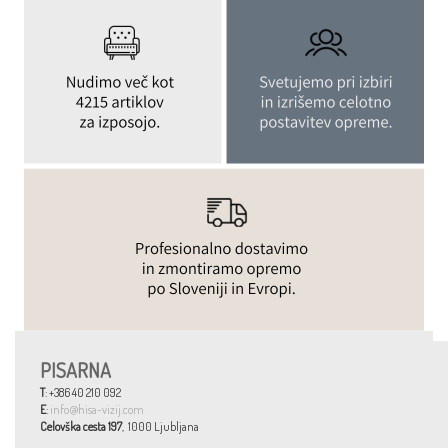
PISARNA
T
: +386 40 210 092
E
:
info@hisa-vizij.com
Celovška cesta 197
, 1000 Ljubljana