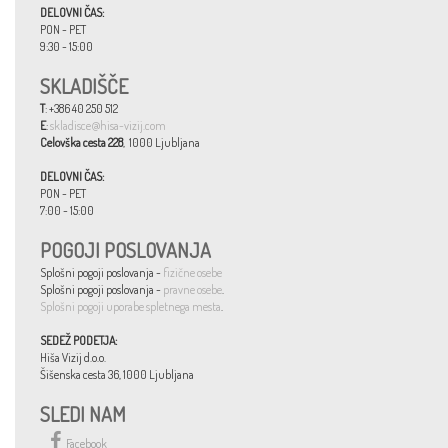
DELOVNI ČAS:
PON - PET
9:30 - 15:00
SKLADIŠČE
T
: +386 40 250 512
E
:
skladisce@hisa-vizij.com
Celovška cesta 228
, 1000 Ljubljana
DELOVNI ČAS:
PON - PET
7:00 - 15:00
POGOJI POSLOVANJA
Splošni pogoji poslovanja -
fizične osebe
Splošni pogoji poslovanja -
pravne osebe
.
Splošni pogoji uporabe spletnega mesta
.
SEDEŽ PODETJA:
Hiša Vizij d.o.o.
Šišenska cesta 36, 1000 Ljubljana
SLEDI NAM
Facebook