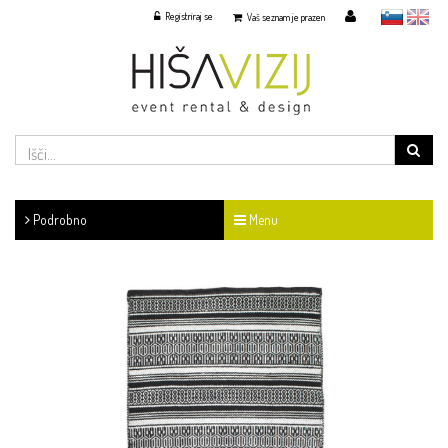
Registriraj se
slovensko
English
Vaš seznam je prazen
Podrobno
Menu