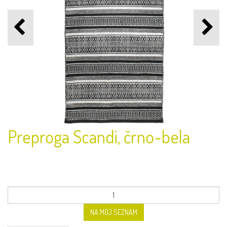
Preproga Scandi, črno-bela
NA MOJ SEZNAM