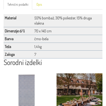
Tehnični podatki
Opis
Material
55% bombaž, 30% poliester, 15% druga
vlakna
Dimenzije d/š
70 x 140 cm
Barva
črno-bela
Teža
1,4 kg
Zaloga
7
Sorodni izdelki