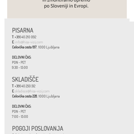
PISARNA
T
: +386 40 210 092
E
:
info@hisa-vizij.com
Celovška cesta 197
, 1000 Ljubljana
DELOVNI ČAS:
PON - PET
9:30 - 15:00
SKLADIŠČE
T
: +386 40 250 512
E
:
skladisce@hisa-vizij.com
Celovška cesta 228
, 1000 Ljubljana
DELOVNI ČAS:
PON - PET
7:00 - 15:00
POGOJI POSLOVANJA