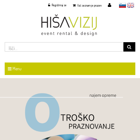
Registriraj se
slovensko
English
Vaš seznam je prazen
Menu