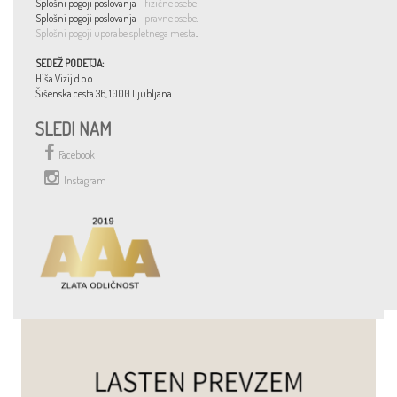
Splošni pogoji poslovanja -
fizične osebe
Splošni pogoji poslovanja -
pravne osebe
.
Splošni pogoji uporabe spletnega mesta
.
SEDEŽ PODETJA:
Hiša Vizij d.o.o.
Šišenska cesta 36, 1000 Ljubljana
SLEDI NAM
Facebook
Instagram