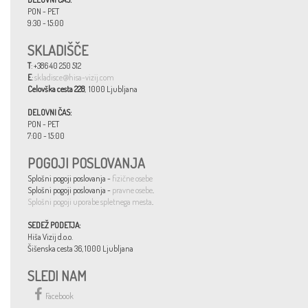
PON - PET
9:30 - 15:00
SKLADIŠČE
T
: +386 40 250 512
E
:
skladisce@hisa-vizij.com
Celovška cesta 228
, 1000 Ljubljana
DELOVNI ČAS:
PON - PET
7:00 - 15:00
POGOJI POSLOVANJA
Splošni pogoji poslovanja -
fizične osebe
Splošni pogoji poslovanja -
pravne osebe
.
Splošni pogoji uporabe spletnega mesta
.
SEDEŽ PODETJA:
Hiša Vizij d.o.o.
Šišenska cesta 36, 1000 Ljubljana
SLEDI NAM
Facebook