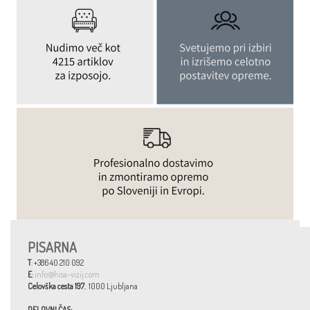
PISARNA
T
: +386 40 210 092
E
:
info@hisa-vizij.com
Celovška cesta 197
, 1000 Ljubljana
DELOVNI ČAS: