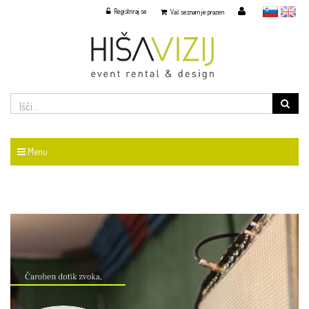
Registriraj se
slovensko
English
Vaš seznam je prazen
Menu