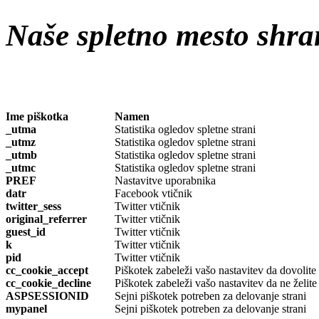
Naše spletno mesto shra
Ime piškotka
Namen
_utma
Statistika ogledov spletne strani
_utmz
Statistika ogledov spletne strani
_utmb
Statistika ogledov spletne strani
_utmc
Statistika ogledov spletne strani
PREF
Nastavitve uporabnika
datr
Facebook vtičnik
twitter_sess
Twitter vtičnik
original_referrer
Twitter vtičnik
guest_id
Twitter vtičnik
k
Twitter vtičnik
pid
Twitter vtičnik
cc_cookie_accept
Piškotek zabeleži vašo nastavitev da dovolite
cc_cookie_decline
Piškotek zabeleži vašo nastavitev da ne želite
ASPSESSIONID
Sejni piškotek potreben za delovanje strani
mypanel
Sejni piškotek potreben za delovanje strani