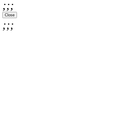
;;;
Close
;;;